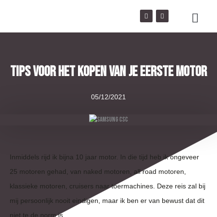
Ga
I
Y
naar
n
o
s
u
de
t
t
inhoud
a
u
Over ons
g
b
r
e
a
m
Tips Voor Het Kopen Van Je Eerste Motor
05/12/2021
Inmiddels rijd ik bijna 10 jaar motor. In die tijd heb ik ongeveer
25 motoren gehad, van naked motoren, all road motoren,
klassieke motoren, cruisers naar toermachines. Deze reis zal bij
mij persoonlijk nooit eindigen, maar ik ben er van bewust dat dit
niet te de norm is.